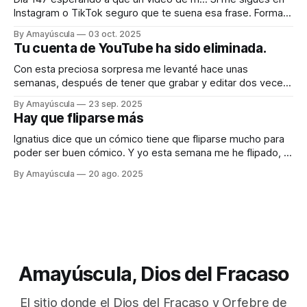
Instagram o TikTok seguro que te suena esa frase. Forma
parte de una serie de vídeos que comencé hace meses
By Amayúscula
03 oct. 2025
con la idea de superar el millón de visitas con contenido
Tu cuenta de YouTube ha sido eliminada.
paupérrimo. En Instagram lo conseguí a
Con esta preciosa sorpresa me levanté hace unas
semanas, después de tener que grabar y editar dos veces
el vídeo que acabaría causando la tragedia final. Mi canal
By Amayúscula
23 sep. 2025
principal había sido eliminado de golpe, sin aviso previo. Ya
Hay que fliparse más
no quedaba nada. No estaba monetizado, no me generaba
ningún beneficio tangible
Ignatius dice que un cómico tiene que fliparse mucho para
poder ser buen cómico. Y yo esta semana me he flipado, lo
cual no asegura la segunda parte pero al menos ya tengo el
By Amayúscula
20 ago. 2025
50 %. He aprovechado que esta semana estoy de
vacaciones para irme un par de días fuera
Amayúscula, Dios del Fracaso
El sitio donde el Dios del Fracaso y Orfebre de