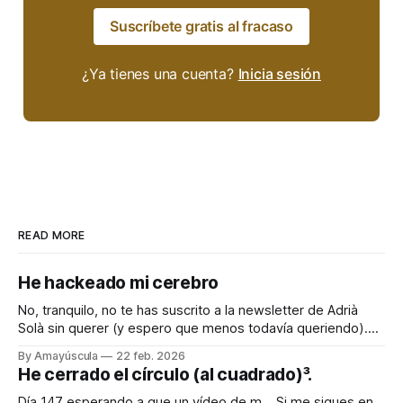
Suscríbete gratis al fracaso
¿Ya tienes una cuenta?
Inicia sesión
READ MORE
He hackeado mi cerebro
No, tranquilo, no te has suscrito a la newsletter de Adrià
Solà sin querer (y espero que menos todavía queriendo).
Pero quiero compartir contigo el truquito que he encontrado
By Amayúscula
22 feb. 2026
para engañar a mi cerebro, que es como la piedra de Sísifo,
He cerrado el círculo (al cuadrado)³.
todos los días empujándolo para que cuando llega el
Día 147 esperando a que un vídeo de m… Si me sigues en