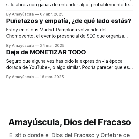
si lo abres con ganas de entender algo, probablemente te
arrepientas. Se llama Cultura y simulacro, y no es
By Amayúscula
07 abr. 2025
precisamente una lectura ligera. Pero hay una idea que
Puñetazos y empatía, ¿de qué lado estás?
atraviesa el texto como un cuchillo y sigue siendo más
Estoy en el bus Madrid-Pamplona volviendo del
Chorrievento, el evento presencial de SEO que organiza
David Cuesta, fundador del Chorriclub. A diferencia del viaje
By Amayúscula
24 mar. 2025
de ida, donde tenía menos espacio que en cualquier viaje
Deja de MONETIZAR TODO
de Vueling que recuerde, ahora voy escribiendo en mi iPad
esta newsletter como si fuera
Seguro que alguna vez has oído la expresión «la época
dorada de YouTube», o algo similar. Podría parecer que esa
época es precisamente la que vivimos ahora, con un
By Amayúscula
16 mar. 2025
algoritmo que supuestamente premia la calidad y
creadores ganando cantidades ingentes de dinero. Sin
embargo, siempre que he oído a alguien
Amayúscula, Dios del Fracaso
El sitio donde el Dios del Fracaso y Orfebre de