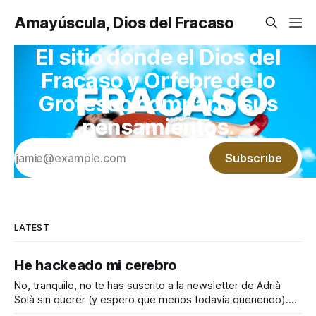
Amayúscula, Dios del Fracaso
El sitio donde el Dios del
Fracaso y Orfebre de lo
Grotesco comparte sus
pensamientos.
Subscribe
LATEST
He hackeado mi cerebro
No, tranquilo, no te has suscrito a la newsletter de Adrià
Solà sin querer (y espero que menos todavía queriendo).
Pero quiero compartir contigo el truquito que he encontrado