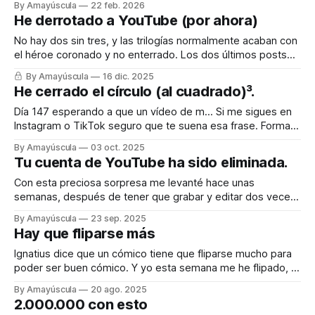
By Amayúscula
22 feb. 2026
para engañar a mi cerebro, que es como la piedra de Sísifo,
He derrotado a YouTube (por ahora)
todos los días empujándolo para que cuando llega el
No hay dos sin tres, y las trilogías normalmente acaban con
el héroe coronado y no enterrado. Los dos últimos posts
fueron sobre la batalla imposible e inacabable contra
By Amayúscula
16 dic. 2025
YouTube, que injustamente había tirado mi canal principal y,
He cerrado el círculo (al cuadrado)³.
con ello, varias decenas de canales que habían relacionado
conmigo (incluido uno
Día 147 esperando a que un vídeo de m… Si me sigues en
Instagram o TikTok seguro que te suena esa frase. Forma
parte de una serie de vídeos que comencé hace meses
By Amayúscula
03 oct. 2025
con la idea de superar el millón de visitas con contenido
Tu cuenta de YouTube ha sido eliminada.
paupérrimo. En Instagram lo conseguí a
Con esta preciosa sorpresa me levanté hace unas
semanas, después de tener que grabar y editar dos veces
el vídeo que acabaría causando la tragedia final. Mi canal
By Amayúscula
23 sep. 2025
principal había sido eliminado de golpe, sin aviso previo. Ya
Hay que fliparse más
no quedaba nada. No estaba monetizado, no me generaba
ningún beneficio tangible
Ignatius dice que un cómico tiene que fliparse mucho para
poder ser buen cómico. Y yo esta semana me he flipado, lo
cual no asegura la segunda parte pero al menos ya tengo el
By Amayúscula
20 ago. 2025
50 %. He aprovechado que esta semana estoy de
2.000.000 con esto
vacaciones para irme un par de días fuera