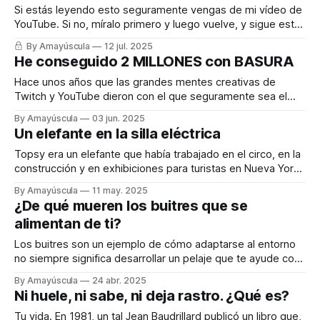
Si estás leyendo esto seguramente vengas de mi vídeo de
YouTube. Si no, míralo primero y luego vuelve, y sigue este
tutorial para poder llenar internet de reacciones de mierda.
By Amayúscula
12 jul. 2025
He conseguido 2 MILLONES con BASURA
Hace unos años que las grandes mentes creativas de
Twitch y YouTube dieron con el que seguramente sea el
formato más lamentable de todos: las reacciones. Consiste
By Amayúscula
03 jun. 2025
básicamente en robar contenido ajeno poniendo tu cara
Un elefante en la silla eléctrica
encima y, con suerte, conjugar algún verbo para que
parezca que añades «valor», la palabra
Topsy era un elefante que había trabajado en el circo, en la
construcción y en exhibiciones para turistas en Nueva York,
y en 1903 fue ejecutado por matar a 3 hombres. O, como
By Amayúscula
11 may. 2025
dicen los estadounidenses: en defensa propia. Uno de ellos
¿De qué mueren los buitres que se
intentó darle de fumar; otro le pegaba; y
alimentan de ti?
Los buitres son un ejemplo de cómo adaptarse al entorno
no siempre significa desarrollar un pelaje que te ayude con
la mimetización o un pulgar oponible con el que hacer scroll
By Amayúscula
24 abr. 2025
infinito. A veces la evolución significa aprovechar la
Ni huele, ni sabe, ni deja rastro. ¿Qué es?
decadencia del entorno, la carroña, en pro de uno mismo.
La
Tu vida. En 1981, un tal Jean Baudrillard publicó un libro que,