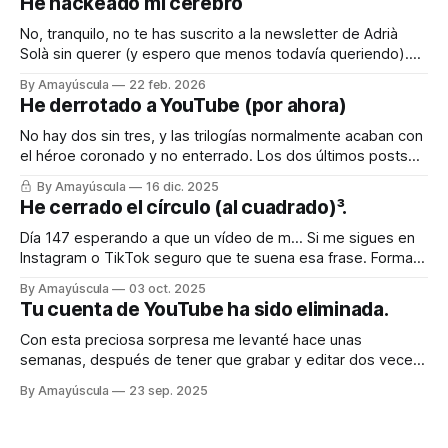
He hackeado mi cerebro
No, tranquilo, no te has suscrito a la newsletter de Adrià
Solà sin querer (y espero que menos todavía queriendo).
Pero quiero compartir contigo el truquito que he encontrado
By Amayúscula
22 feb. 2026
para engañar a mi cerebro, que es como la piedra de Sísifo,
He derrotado a YouTube (por ahora)
todos los días empujándolo para que cuando llega el
No hay dos sin tres, y las trilogías normalmente acaban con
el héroe coronado y no enterrado. Los dos últimos posts
fueron sobre la batalla imposible e inacabable contra
By Amayúscula
16 dic. 2025
YouTube, que injustamente había tirado mi canal principal y,
He cerrado el círculo (al cuadrado)³.
con ello, varias decenas de canales que habían relacionado
conmigo (incluido uno
Día 147 esperando a que un vídeo de m… Si me sigues en
Instagram o TikTok seguro que te suena esa frase. Forma
parte de una serie de vídeos que comencé hace meses
By Amayúscula
03 oct. 2025
con la idea de superar el millón de visitas con contenido
Tu cuenta de YouTube ha sido eliminada.
paupérrimo. En Instagram lo conseguí a
Con esta preciosa sorpresa me levanté hace unas
semanas, después de tener que grabar y editar dos veces
el vídeo que acabaría causando la tragedia final. Mi canal
By Amayúscula
23 sep. 2025
principal había sido eliminado de golpe, sin aviso previo. Ya
no quedaba nada. No estaba monetizado, no me generaba
ningún beneficio tangible