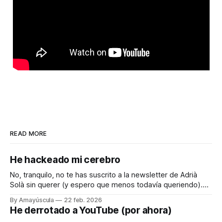
READ MORE
He hackeado mi cerebro
No, tranquilo, no te has suscrito a la newsletter de Adrià
Solà sin querer (y espero que menos todavía queriendo).
Pero quiero compartir contigo el truquito que he encontrado
By Amayúscula
22 feb. 2026
para engañar a mi cerebro, que es como la piedra de Sísifo,
He derrotado a YouTube (por ahora)
todos los días empujándolo para que cuando llega el