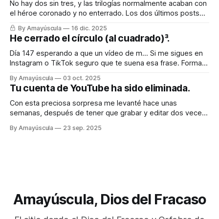
No hay dos sin tres, y las trilogías normalmente acaban con
el héroe coronado y no enterrado. Los dos últimos posts
fueron sobre la batalla imposible e inacabable contra
By Amayúscula
16 dic. 2025
YouTube, que injustamente había tirado mi canal principal y,
He cerrado el círculo (al cuadrado)³.
con ello, varias decenas de canales que habían relacionado
conmigo (incluido uno
Día 147 esperando a que un vídeo de m… Si me sigues en
Instagram o TikTok seguro que te suena esa frase. Forma
parte de una serie de vídeos que comencé hace meses
By Amayúscula
03 oct. 2025
con la idea de superar el millón de visitas con contenido
Tu cuenta de YouTube ha sido eliminada.
paupérrimo. En Instagram lo conseguí a
Con esta preciosa sorpresa me levanté hace unas
semanas, después de tener que grabar y editar dos veces
el vídeo que acabaría causando la tragedia final. Mi canal
By Amayúscula
23 sep. 2025
principal había sido eliminado de golpe, sin aviso previo. Ya
no quedaba nada. No estaba monetizado, no me generaba
ningún beneficio tangible
Amayúscula, Dios del Fracaso