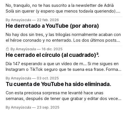
No, tranquilo, no te has suscrito a la newsletter de Adrià
Solà sin querer (y espero que menos todavía queriendo).
Pero quiero compartir contigo el truquito que he encontrado
By Amayúscula
22 feb. 2026
para engañar a mi cerebro, que es como la piedra de Sísifo,
He derrotado a YouTube (por ahora)
todos los días empujándolo para que cuando llega el
No hay dos sin tres, y las trilogías normalmente acaban con
el héroe coronado y no enterrado. Los dos últimos posts
fueron sobre la batalla imposible e inacabable contra
By Amayúscula
16 dic. 2025
YouTube, que injustamente había tirado mi canal principal y,
He cerrado el círculo (al cuadrado)³.
con ello, varias decenas de canales que habían relacionado
conmigo (incluido uno
Día 147 esperando a que un vídeo de m… Si me sigues en
Instagram o TikTok seguro que te suena esa frase. Forma
parte de una serie de vídeos que comencé hace meses
By Amayúscula
03 oct. 2025
con la idea de superar el millón de visitas con contenido
Tu cuenta de YouTube ha sido eliminada.
paupérrimo. En Instagram lo conseguí a
Con esta preciosa sorpresa me levanté hace unas
semanas, después de tener que grabar y editar dos veces
el vídeo que acabaría causando la tragedia final. Mi canal
By Amayúscula
23 sep. 2025
principal había sido eliminado de golpe, sin aviso previo. Ya
no quedaba nada. No estaba monetizado, no me generaba
ningún beneficio tangible