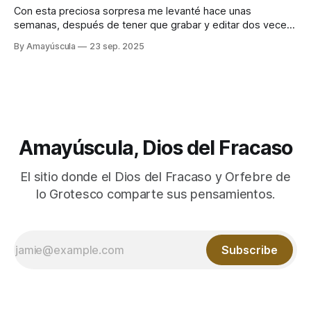
Con esta preciosa sorpresa me levanté hace unas
semanas, después de tener que grabar y editar dos veces
el vídeo que acabaría causando la tragedia final. Mi canal
By Amayúscula
23 sep. 2025
principal había sido eliminado de golpe, sin aviso previo. Ya
no quedaba nada. No estaba monetizado, no me generaba
ningún beneficio tangible
Amayúscula, Dios del Fracaso
El sitio donde el Dios del Fracaso y Orfebre de
lo Grotesco comparte sus pensamientos.
Subscribe