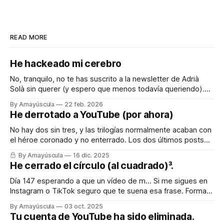
READ MORE
He hackeado mi cerebro
No, tranquilo, no te has suscrito a la newsletter de Adrià
Solà sin querer (y espero que menos todavía queriendo).
Pero quiero compartir contigo el truquito que he encontrado
By Amayúscula
22 feb. 2026
para engañar a mi cerebro, que es como la piedra de Sísifo,
He derrotado a YouTube (por ahora)
todos los días empujándolo para que cuando llega el
No hay dos sin tres, y las trilogías normalmente acaban con
el héroe coronado y no enterrado. Los dos últimos posts
fueron sobre la batalla imposible e inacabable contra
By Amayúscula
16 dic. 2025
YouTube, que injustamente había tirado mi canal principal y,
He cerrado el círculo (al cuadrado)³.
con ello, varias decenas de canales que habían relacionado
conmigo (incluido uno
Día 147 esperando a que un vídeo de m… Si me sigues en
Instagram o TikTok seguro que te suena esa frase. Forma
parte de una serie de vídeos que comencé hace meses
By Amayúscula
03 oct. 2025
con la idea de superar el millón de visitas con contenido
Tu cuenta de YouTube ha sido eliminada.
paupérrimo. En Instagram lo conseguí a