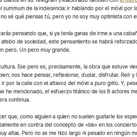
el
summum
de la indecencia: ir hablando por el móvil por la
 no sé qué piensas tú, pero yo no soy muy optimista con el
tarás pensando que, si ya tenía ganas de irme a una caba
r atisbo de sociedad, este pensamiento se habrá reforzado.
un
pero
. Un
pero
muy grande.
cultura. Ese pero es, precisamente, la obra que estuve vie
ien; nos hace pensar, reflexionar, dudar, disfrutar. Reír y
ir por la calle con el altavoz del móvil a puro grito. Y, pes
e he mencionado, el esfuerzo titánico de los 8 actores m
ra continua.
er que, como alguien a quien no suelen gustarle los espe
amente en contra del concepto de «bis» en los conciertos
muy altas. Pero no se me hizo largo ni pesado en ningún 