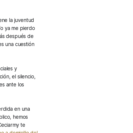
ene la juventud
Yo ya me pierdo
más después de
es una cuestión
iales y
ón, el silencio,
es ante los
erdida en una
úblico, hemos
Ceciarmy te
o a domicilio del