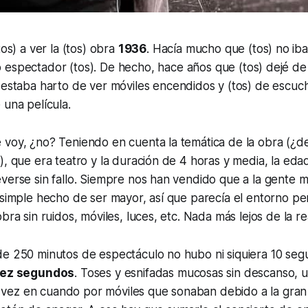
tos)
a ver la
(tos)
obra
1936
. Hacía mucho que
(tos)
no iba 
 espectador
(tos)
. De hecho, hace años que
(tos)
dejé de 
estaba harto de ver móviles encendidos y
(tos)
de escucha
una película.
voy, ¿no? Teniendo en cuenta la temática de la obra (¿de
), que era teatro y la duración de 4 horas y media, la eda
verse sin fallo. Siempre nos han vendido que a la gente 
 simple hecho de ser mayor, así que parecía el entorno pe
bra sin ruidos, móviles, luces, etc. Nada más lejos de la re
e 250 minutos de espectáculo no hubo ni siquiera 10 segu
diez segundos
. Toses y esnifadas mucosas sin descanso, u
ez en cuando por móviles que sonaban debido a la gran