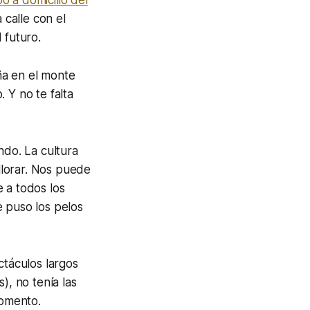
 calle con el
 futuro.
ña en el monte
 Y no te falta
ndo. La cultura
 llorar. Nos puede
e a todos los
e puso los pelos
ctáculos largos
), no tenía las
momento.