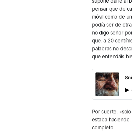
supone darle al b
pensar que de car
móvil como de un
podía ser de otra
no digo señor por
que, a 20 centíme
palabras no descr
que entendáis bi
Sni
Por suerte, «solo
estaba haciendo.
completo.