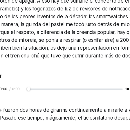
otón de apagar. A eso hay que sumarle el concierto de en
amelos) y los fogonazos de luz de revisores de notificaci
o de los peores inventos de la década: los
smartwatches
 manera, la guinda del pastel me tocó justo detrás de mi or
que el respeto, a diferencia de la creencia popular, hay 
tros de mi oreja, se ponía a respirar (o esnifar aire) a 20
iben bien la situación, os dejo una representación en for
en el tren
chu-chú
que tuve que sufrir durante más de dos
f
0:00
/
0:09
1×
» fueron dos horas de girarme continuamente a mirarle a 
 Pasado ese tiempo, mágicamente, el tic
esnifatorio
desapar