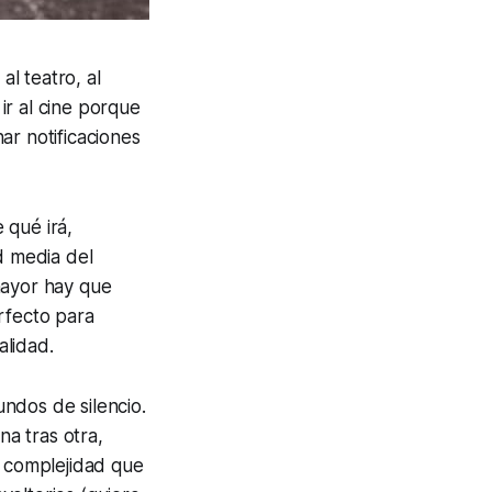
al teatro, al
ir al cine porque
r notificaciones
 qué irá,
d media del
mayor hay que
rfecto para
alidad.
ndos de silencio.
na tras otra,
 complejidad que