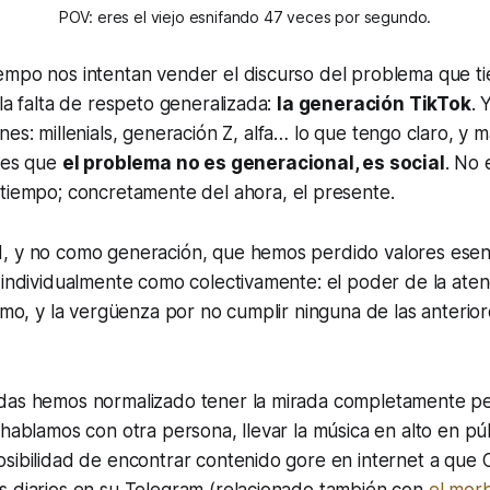
POV: eres el viejo esnifando 47 veces por segundo.
empo nos intentan vender el discurso del problema que ti
 la falta de respeto generalizada:
la generación TikTok
. 
ones:
millenials
,
generación Z
,
alfa
… lo que tengo claro, y 
, es que
el problema no es generacional, es social
. No 
 tiempo; concretamente del
ahora
, el presente.
, y no como generación, que hemos perdido valores esenc
 individualmente como colectivamente: el poder de la atenci
jimo, y la vergüenza por no cumplir ninguna de las anterior
das hemos normalizado tener la mirada completamente p
 hablamos con otra persona, llevar la música en alto en p
sibilidad de encontrar contenido gore en internet a que 
s diarios en su Telegram (relacionado también con
el morb