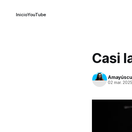
Inicio
YouTube
Casi la
Amayúscu
02 mar. 202