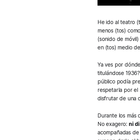
He ido al teatro
(
menos
(tos)
como
(sonido de móvil)
en
(tos)
medio de 
Ya ves por dónde 
titulándose 1936?
público podía pre
respetarla por el
disfrutar de una o
Durante los más d
No exagero:
ni 
acompañadas de v