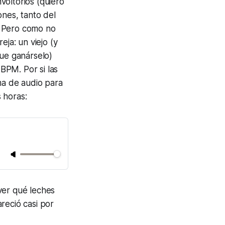
voltorios (quiero
ones, tanto del
. Pero como no
eja: un viejo (y
que ganárselo)
0
BPM
. Por si las
ma de audio para
 horas:
ver qué leches
eció casi por