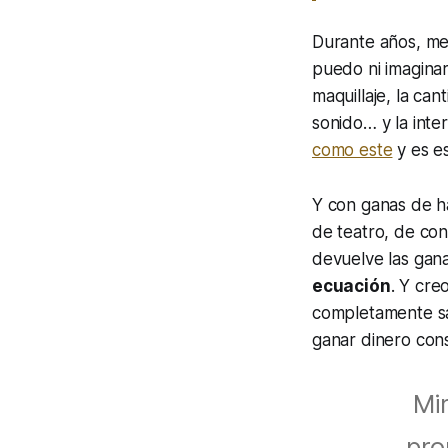
Durante años, me
puedo ni imaginar
maquillaje, la ca
sonido… y la inte
como este
y es e
Y con ganas de h
de teatro, de con
devuelve las gan
ecuación
. Y cre
completamente sa
ganar dinero con
Mi
pro