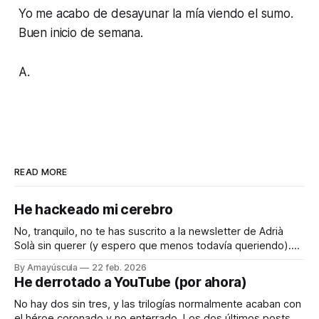
Yo me acabo de desayunar la mía viendo el sumo.
Buen inicio de semana.
A.
READ MORE
He hackeado mi cerebro
No, tranquilo, no te has suscrito a la newsletter de Adrià
Solà sin querer (y espero que menos todavía queriendo).
Pero quiero compartir contigo el truquito que he encontrado
By Amayúscula
22 feb. 2026
para engañar a mi cerebro, que es como la piedra de Sísifo,
He derrotado a YouTube (por ahora)
todos los días empujándolo para que cuando llega el
No hay dos sin tres, y las trilogías normalmente acaban con
el héroe coronado y no enterrado. Los dos últimos posts