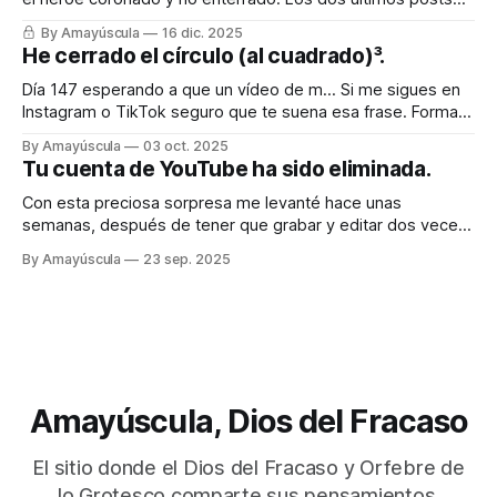
fueron sobre la batalla imposible e inacabable contra
By Amayúscula
16 dic. 2025
YouTube, que injustamente había tirado mi canal principal y,
He cerrado el círculo (al cuadrado)³.
con ello, varias decenas de canales que habían relacionado
conmigo (incluido uno
Día 147 esperando a que un vídeo de m… Si me sigues en
Instagram o TikTok seguro que te suena esa frase. Forma
parte de una serie de vídeos que comencé hace meses
By Amayúscula
03 oct. 2025
con la idea de superar el millón de visitas con contenido
Tu cuenta de YouTube ha sido eliminada.
paupérrimo. En Instagram lo conseguí a
Con esta preciosa sorpresa me levanté hace unas
semanas, después de tener que grabar y editar dos veces
el vídeo que acabaría causando la tragedia final. Mi canal
By Amayúscula
23 sep. 2025
principal había sido eliminado de golpe, sin aviso previo. Ya
no quedaba nada. No estaba monetizado, no me generaba
ningún beneficio tangible
Amayúscula, Dios del Fracaso
El sitio donde el Dios del Fracaso y Orfebre de
lo Grotesco comparte sus pensamientos.