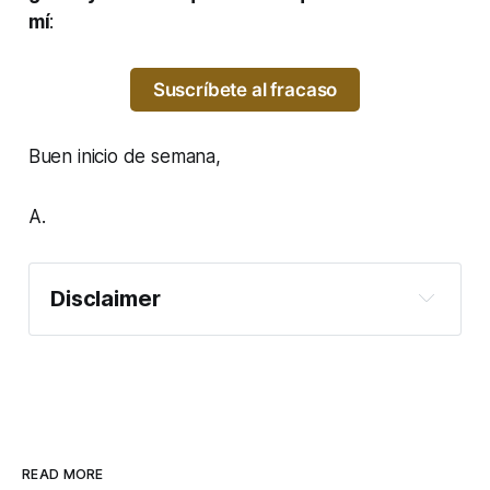
mí
:
Suscríbete al fracaso
Buen inicio de semana,
A.
Disclaimer
Aquí debería poner un texto sobre que no 
apuestes y todas esas movidas, pero si estás 
aquí es porque eres adulto, así que tú sabrás 
qué haces con tu dinero. ¿Quién soy yo para 
decirte qué hacer y qué no? Además, deberías 
haber entendido que en este caso concreto, 
READ MORE