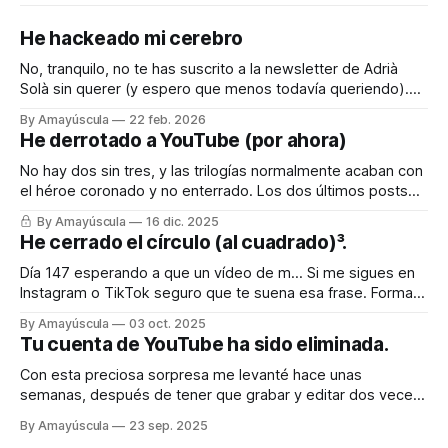
como pura excepción, es un win-win de manual.
Por cierto, si el combate está clarísimamente 
He hackeado mi cerebro
amañado nos pegaremos los dos en El Club de 
No, tranquilo, no te has suscrito a la newsletter de Adrià
la Lucha de Jordi Wild para ver quién gana.
Solà sin querer (y espero que menos todavía queriendo).
Pero quiero compartir contigo el truquito que he encontrado
By Amayúscula
22 feb. 2026
para engañar a mi cerebro, que es como la piedra de Sísifo,
He derrotado a YouTube (por ahora)
todos los días empujándolo para que cuando llega el
No hay dos sin tres, y las trilogías normalmente acaban con
el héroe coronado y no enterrado. Los dos últimos posts
fueron sobre la batalla imposible e inacabable contra
By Amayúscula
16 dic. 2025
YouTube, que injustamente había tirado mi canal principal y,
He cerrado el círculo (al cuadrado)³.
con ello, varias decenas de canales que habían relacionado
conmigo (incluido uno
Día 147 esperando a que un vídeo de m… Si me sigues en
Instagram o TikTok seguro que te suena esa frase. Forma
parte de una serie de vídeos que comencé hace meses
By Amayúscula
03 oct. 2025
con la idea de superar el millón de visitas con contenido
Tu cuenta de YouTube ha sido eliminada.
paupérrimo. En Instagram lo conseguí a
Con esta preciosa sorpresa me levanté hace unas
semanas, después de tener que grabar y editar dos veces
el vídeo que acabaría causando la tragedia final. Mi canal
By Amayúscula
23 sep. 2025
principal había sido eliminado de golpe, sin aviso previo. Ya